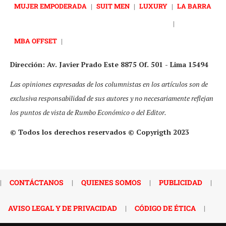
MUJER EMPODERADA
|
SUIT MEN
|
LUXURY
|
LA BARRA
|
MBA OFFSET
|
Dirección: Av. Javier Prado Este 8875 Of. 501 - Lima 15494
Las opiniones expresadas de los columnistas en los artículos son de
exclusiva responsabilidad de sus autores y no necesariamente reflejan
los puntos de vista de Rumbo Económico o del Editor.
© Todos los derechos reservados © Copyrigth 2023
|
CONTÁCTANOS
|
QUIENES SOMOS
|
PUBLICIDAD
|
AVISO LEGAL Y DE PRIVACIDAD
|
CÓDIGO DE ÉTICA
|