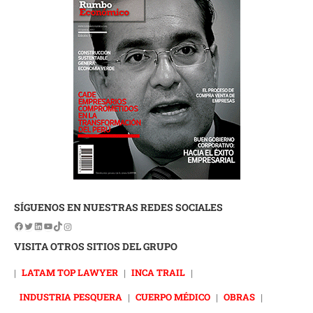
SÍGUENOS EN NUESTRAS REDES SOCIALES
VISITA OTROS SITIOS DEL GRUPO
|
LATAM TOP LAWYER
|
INCA TRAIL
|
INDUSTRIA PESQUERA
|
CUERPO MÉDICO
|
OBRAS
|