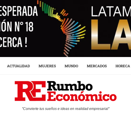
ACTUALIDAD
MUJERES
MUNDO
MERCADOS
HORECA
"Convierte tus sueños e ideas en realidad empresarial"