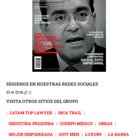
SÍGUENOS EN NUESTRAS REDES SOCIALES
VISITA OTROS SITIOS DEL GRUPO
|
LATAM TOP LAWYER
|
INCA TRAIL
|
INDUSTRIA PESQUERA
|
CUERPO MÉDICO
|
OBRAS
|
MUJER EMPODERADA
|
SUIT MEN
|
LUXURY
|
LA BARRA