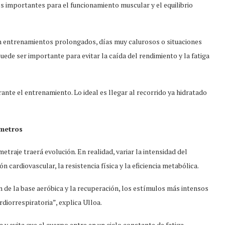
os importantes para el funcionamiento muscular y el equilibrio
 En entrenamientos prolongados, días muy calurosos o situaciones
uede ser importante para evitar la caída del rendimiento y la fatiga
nte el entrenamiento. Lo ideal es llegar al recorrido ya hidratado
ómetros
raje traerá evolución. En realidad, variar la intensidad del
n cardiovascular, la resistencia física y la eficiencia metabólica.
 de la base aeróbica y la recuperación, los estímulos más intensos
rdiorrespiratoria”, explica Ulloa.
y evita que el cuerpo entre en un ciclo constante de fatiga