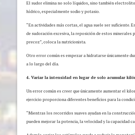
El sudor elimina no solo líquidos, sino también electrolit
hídrico, especialmente sodio y potasio.
“En actividades más cortas, el agua suele ser suficiente.
de sudoración excesiva, la reposición de estos minerales p
precoz”, coloca la nutricionista.
Otro error común es empezar a hidratarse únicamente dura
a lo largo del día.
4. Variar la intensidad en lugar de solo acumular kil
Un error común es creer que únicamente aumentar el kilomet
ejercicio proporciona diferentes beneficios para la condició
“Mientras los recorridos suaves ayudan en la construcción
pueden mejorar la potencia, la velocidad y la capacidad ca
Además, variar los estímulos ayuda a reducir la monotonía 