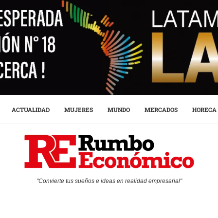
ACTUALIDAD
MUJERES
MUNDO
MERCADOS
HORECA
"Convierte tus sueños e ideas en realidad empresarial"