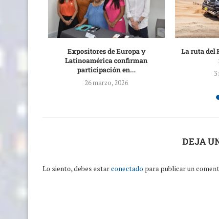
érdida de
Expositores de Europa y
La ruta del 
e...
Latinoamérica confirman
participación en...
3
26 marzo, 2026
DEJA U
Lo siento, debes estar
conectado
para publicar un coment