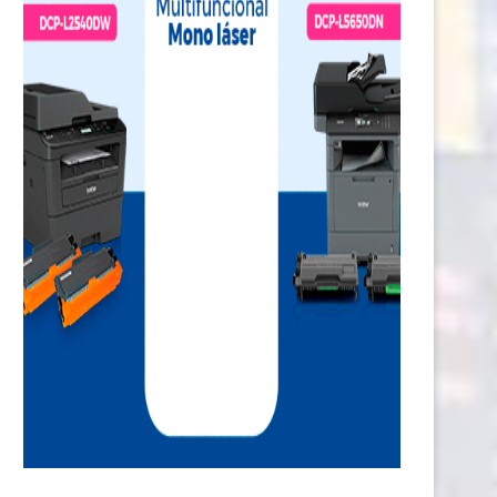
Inteligencia artificial: El nuevo
Turismo de Madrid y World
aliado de las aerolíneas...
OOH promueven la...
22 noviembre, 2024
21 octubre, 2024