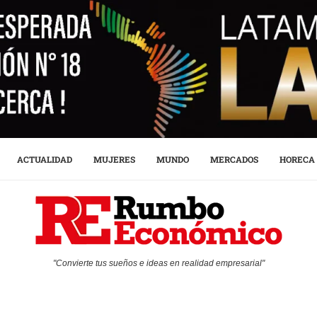
ACTUALIDAD
MUJERES
MUNDO
MERCADOS
HORECA
"Convierte tus sueños e ideas en realidad empresarial"