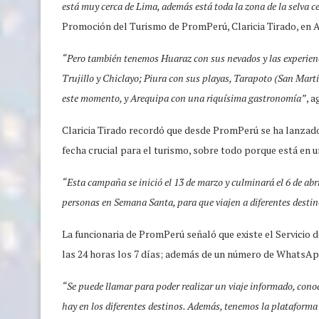
está muy cerca de Lima, además está toda la zona de la selva c
Promoción del Turismo de PromPerú, Claricia Tirado, en A
“Pero también tenemos Huaraz con sus nevados y las experien
Trujillo y Chiclayo; Piura con sus playas, Tarapoto (San Martín
este momento, y Arequipa con una riquísima gastronomía”
, a
Claricia Tirado recordó que desde PromPerú se ha lanzad
fecha crucial para el turismo, sobre todo porque está en u
“Esta campaña se inició el 13 de marzo y culminará el 6 de abr
personas en Semana Santa, para que viajen a diferentes destino
La funcionaria de PromPerú señaló que existe el Servicio 
las 24 horas los 7 días; además de un número de WhatsApp
“Se puede llamar para poder realizar un viaje informado, conocer
hay en los diferentes destinos. Además, tenemos la plataform