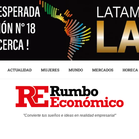
ACTUALIDAD
MUJERES
MUNDO
MERCADOS
HORECA
"Convierte tus sueños e ideas en realidad empresarial"