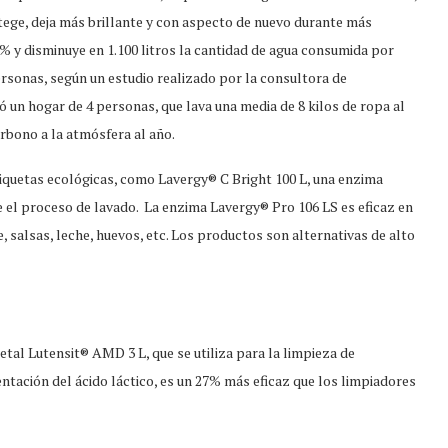
otege, deja más brillante y con aspecto de nuevo durante más
% y disminuye en 1.100 litros la cantidad de agua consumida por
ersonas, según un estudio realizado por la consultora de
ó un hogar de 4 personas, que lava una media de 8 kilos de ropa al
arbono a la atmósfera al año.
iquetas ecológicas, como Lavergy® C Bright 100 L, una enzima
te el proceso de lavado. La enzima Lavergy® Pro 106 LS es eficaz en
 salsas, leche, huevos, etc. Los productos son alternativas de alto
tal Lutensit® AMD 3 L, que se utiliza para la limpieza de
entación del ácido láctico, es un 27% más eficaz que los limpiadores