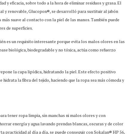
idad y eficacia, sobre todo a la hora de eliminar residuos y grasa. El
l y renovable, Glucopon®, se desarrolló para sustituir al jabón
 más suave al contacto con la piel de las manos. También puede
es de superficies.
én es un requisito interesante porque evita los malos olores en las
base biológica, biodegradable y no tóxica, actúa como refuerzo
pone la capa lipídica, hidratando la piel. Este efecto positivo
 hidrata la fibra del tejido, haciendo que la ropa sea más cómoda y
 para tener ropa limpia, sin manchas ni malos olores y con
 ahorrar energía y agua lavando prendas blancas, oscuras y de color
orta practicidad al día a día, se puede conseguir con Sokalan® HP 56,