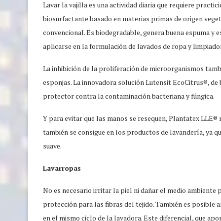
Lavar la vajilla es una actividad diaria que requiere practic
biosurfactante basado en materias primas de origen vegeta
convencional. Es biodegradable, genera buena espuma y es
aplicarse en la formulación de lavados de ropa y limpiador
La inhibición de la proliferación de microorganismos tambi
esponjas. La innovadora solución Lutensit EcoCitrus®, de 
protector contra la contaminación bacteriana y fúngica.
Y para evitar que las manos se resequen, Plantatex LLE® re
también se consigue en los productos de lavandería, ya que
suave.
Lavarropas
No es necesario irritar la piel ni dañar el medio ambiente
protección para las fibras del tejido. También es posible
en el mismo ciclo de la lavadora. Este diferencial, que ap