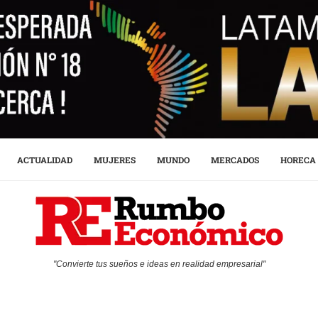
ACTUALIDAD
MUJERES
MUNDO
MERCADOS
HORECA
"Convierte tus sueños e ideas en realidad empresarial"