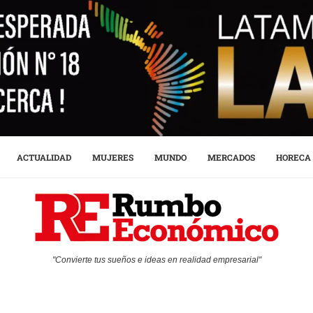
ACTUALIDAD
MUJERES
MUNDO
MERCADOS
HORECA
"Convierte tus sueños e ideas en realidad empresarial"