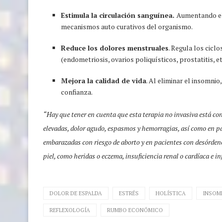
Estimula la circulación sanguínea.
Aumentando el 
mecanismos auto curativos del organismo.
Reduce los dolores menstruales
. Regula los cicl
(endometriosis, ovarios poliquísticos, prostatitis, et
Mejora la calidad de vida
. Al eliminar el insomnio
confianza.
“Hay que tener en cuenta que esta terapia no invasiva está co
elevadas, dolor agudo, espasmos y hemorragias, así como en pa
embarazadas con riesgo de aborto y en pacientes con desórdenes 
piel, como heridas o eczema, insuficiencia renal o cardíaca e i
DOLOR DE ESPALDA
ESTRÉS
HOLÍSTICA
INSOM
REFLEXOLOGÍA
RUMBO ECONÓMICO