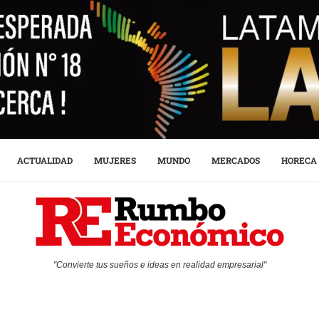
ACTUALIDAD
MUJERES
MUNDO
MERCADOS
HORECA
"Convierte tus sueños e ideas en realidad empresarial"