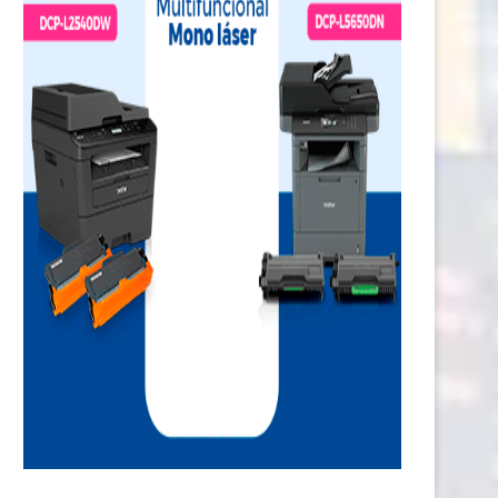
Comunidades nativas de Ucayali
El peligro de exigirle un esfu
accederán a más de...
extremo al...
1 julio, 2026
30 junio, 2026