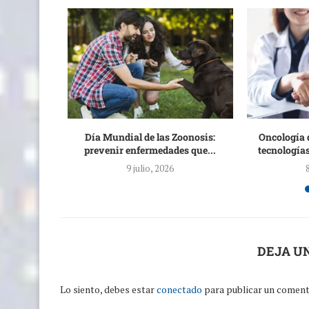
n zona de
Día Mundial de las Zoonosis:
Oncología 
...
prevenir enfermedades que...
tecnologías
9 julio, 2026
DEJA U
Lo siento, debes estar
conectado
para publicar un coment