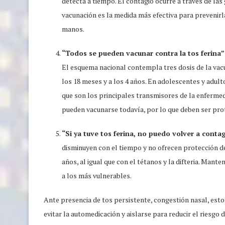
detecta a tiempo. El contagio ocurre a través de las 
vacunación es la medida más efectiva para prevenirl
manos.
“Todos se pueden vacunar contra la tos ferina
El esquema nacional contempla tres dosis de la vacu
los 18 meses y a los 4 años. En adolescentes y adul
que son los principales transmisores de la enferme
pueden vacunarse todavía, por lo que deben ser prot
“Si ya tuve tos ferina, no puedo volver a conta
disminuyen con el tiempo y no ofrecen protección de
años, al igual que con el tétanos y la difteria. Mant
a los más vulnerables.
Ante presencia de tos persistente, congestión nasal, esto
evitar la automedicación y aislarse para reducir el riesg