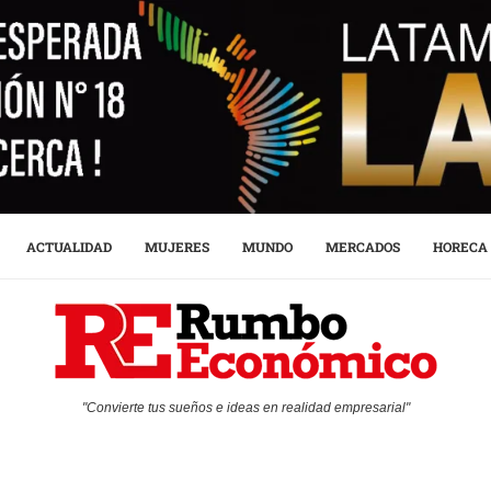
ACTUALIDAD
MUJERES
MUNDO
MERCADOS
HORECA
"Convierte tus sueños e ideas en realidad empresarial"