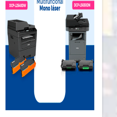
Comunidades nativas de Ucayali
El peligro de exigirle un esfu
accederán a más de...
extremo al...
1 julio, 2026
30 junio, 2026