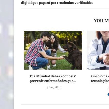
digital que pagará por resultados verificables
YOU M
n zona de
Día Mundial de las Zoonosis:
Oncología 
...
prevenir enfermedades que...
tecnologías
9 julio, 2026