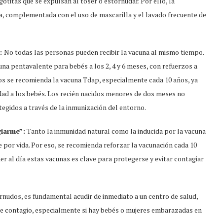
gotitas que se expulsan al toser o estornudar. Por ello, la
a, complementada con el uso de mascarilla y el lavado frecuente de
”:
No todas las personas pueden recibir la vacuna al mismo tiempo.
na pentavalente para bebés a los 2, 4 y 6 meses, con refuerzos a
tos se recomienda la vacuna Tdap, especialmente cada 10 años, ya
dad a los bebés. Los recién nacidos menores de dos meses no
egidos a través de la inmunización del entorno.
giarme”:
Tanto la inmunidad natural como la inducida por la vacuna
 por vida. Por eso, se recomienda reforzar la vacunación cada 10
ener al día estas vacunas es clave para protegerse y evitar contagiar
rnudos, es fundamental acudir de inmediato a un centro de salud,
o de contagio, especialmente si hay bebés o mujeres embarazadas en