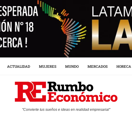
ACTUALIDAD
MUJERES
MUNDO
MERCADOS
HORECA
"Convierte tus sueños e ideas en realidad empresarial"