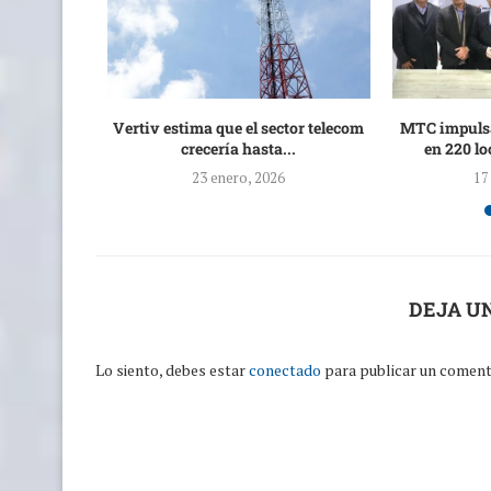
nza curso
Vertiv estima que el sector telecom
MTC impulsa
dad para...
crecería hasta...
en 220 lo
4
23 enero, 2026
17
DEJA U
Lo siento, debes estar
conectado
para publicar un coment