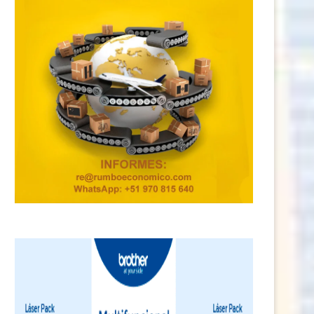
Conoce el procedimiento para
Los usuarios no tienen la oblig
solicitar autorización para ser...
de contratar...
9 junio, 2025
2 febrero, 2025