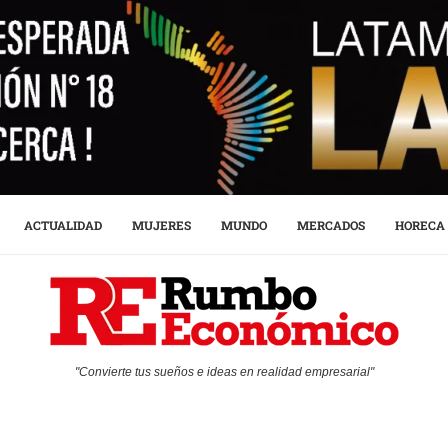
ACTUALIDAD
MUJERES
MUNDO
MERCADOS
HORECA
"Convierte tus sueños e ideas en realidad empresarial"