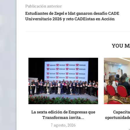
Publicación anterior
Estudiantes de Zegel e Idat ganaron desafío CADE
Universitario 2026 y reto CADEístas en Acción
YOU M
n 504 mil
La sexta edición de Empresas que
Capacita
...
Transforman invita...
oportunidade
7 agosto, 2026