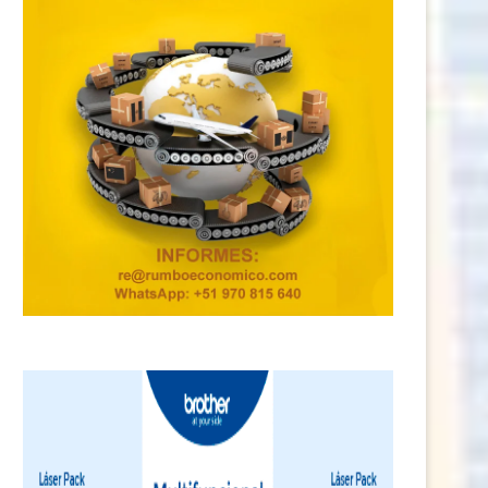
Capacitación gratuita abre
Inflación anual se ubica en 3,
ortunidades de empleos formales
de...
para...
22 junio, 2026