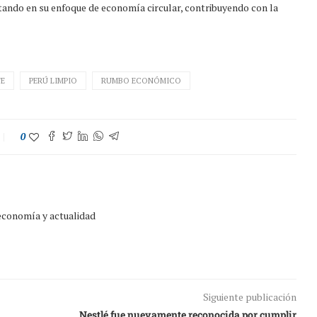
ando en su enfoque de economía circular, contribuyendo con la
TE
PERÚ LIMPIO
RUMBO ECONÓMICO
0
 economía y actualidad
Siguiente publicación
Nestlé fue nuevamente reconocida por cumplir