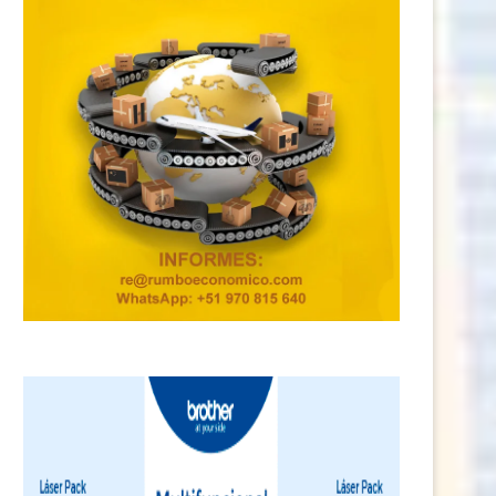
a apuesta de Cemento Yura por la
Claves para presentar
energía...
correctamente la declaración 
5 junio, 2026
11 marzo, 2026