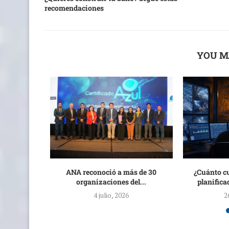
recomendaciones
YOU M
squero y
ANA reconoció a más de 30
¿Cuánto c
ntaron casi
organizaciones del...
planifica
4 julio, 2026
2
6