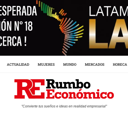
ACTUALIDAD
MUJERES
MUNDO
MERCADOS
HORECA
"Convierte tus sueños e ideas en realidad empresarial"