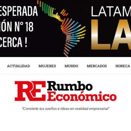
ACTUALIDAD
MUJERES
MUNDO
MERCADOS
HORECA
"Convierte tus sueños e ideas en realidad empresarial"