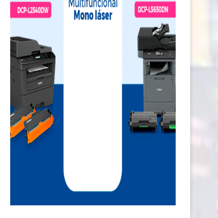
 fin de la “disrupción”: las Fintech
GeForce NOW zarpa con ‘Path
en...
Exile: Curse...
1 agosto, 2026
25 julio, 2026