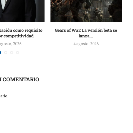
zación como requisito
Gears of War: La versión beta se
El
r competitividad
lanza...
agosto, 2026
4 agosto, 2026
N COMENTARIO
ario.