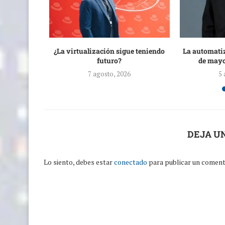
 de Sipán
¿La virtualización sigue teniendo
La automati
s...
futuro?
de mayo
7 agosto, 2026
5 
DEJA U
Lo siento, debes estar
conectado
para publicar un coment