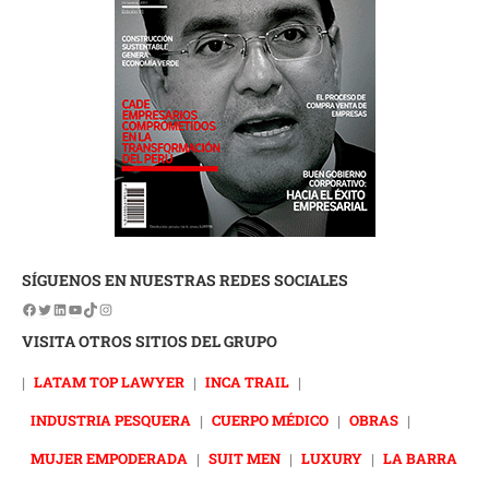
SÍGUENOS EN NUESTRAS REDES SOCIALES
VISITA OTROS SITIOS DEL GRUPO
|
LATAM TOP LAWYER
|
INCA TRAIL
|
INDUSTRIA PESQUERA
|
CUERPO MÉDICO
|
OBRAS
|
MUJER EMPODERADA
|
SUIT MEN
|
LUXURY
|
LA BARRA