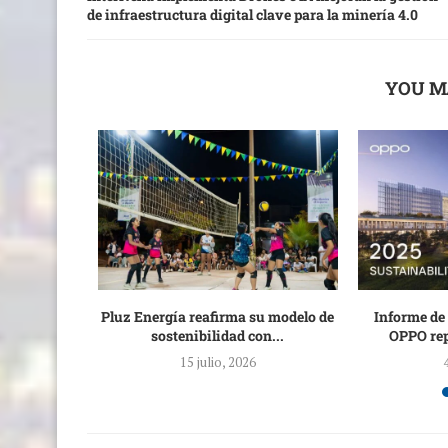
de infraestructura digital clave para la minería 4.0
YOU M
a agua de
Pluz Energía reafirma su modelo de
Informe de 
rla:...
sostenibilidad con...
OPPO rep
15 julio, 2026