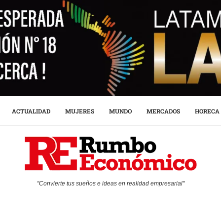
ACTUALIDAD
MUJERES
MUNDO
MERCADOS
HORECA
"Convierte tus sueños e ideas en realidad empresarial"