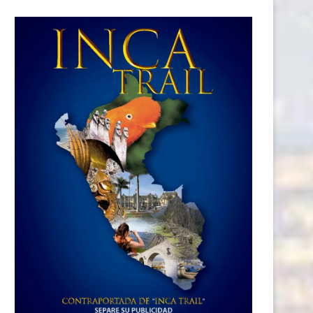
stral Group consolida avances en
Construir un mundo digitalm
sostenibilidad con foco...
resiliente: ESET Latinoamér
presenta...
1 junio, 2026
1 junio, 2026