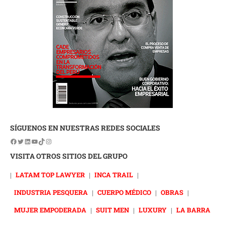
SÍGUENOS EN NUESTRAS REDES SOCIALES
VISITA OTROS SITIOS DEL GRUPO
|
LATAM TOP LAWYER
|
INCA TRAIL
|
INDUSTRIA PESQUERA
|
CUERPO MÉDICO
|
OBRAS
|
MUJER EMPODERADA
|
SUIT MEN
|
LUXURY
|
LA BARRA