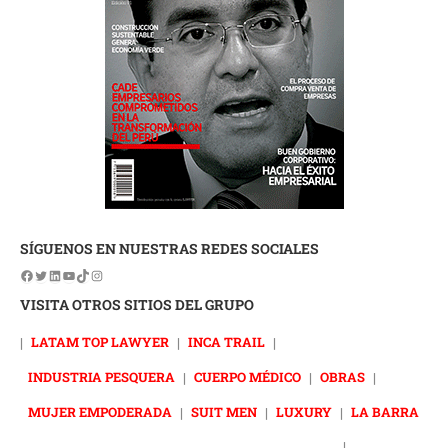
SÍGUENOS EN NUESTRAS REDES SOCIALES
VISITA OTROS SITIOS DEL GRUPO
|
LATAM TOP LAWYER
|
INCA TRAIL
|
INDUSTRIA PESQUERA
|
CUERPO MÉDICO
|
OBRAS
|
MUJER EMPODERADA
|
SUIT MEN
|
LUXURY
|
LA BARRA
|