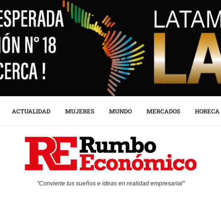
ACTUALIDAD
MUJERES
MUNDO
MERCADOS
HORECA
"Convierte tus sueños e ideas en realidad empresarial"