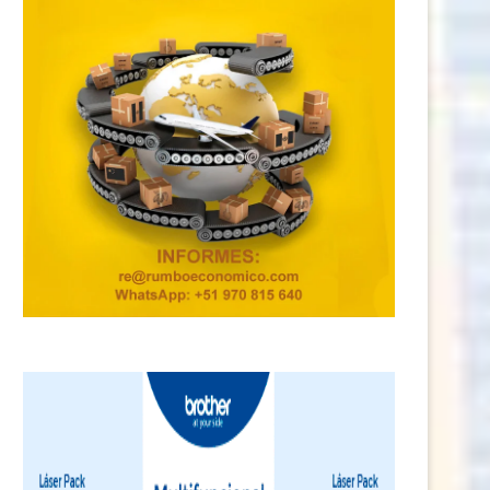
ransformación digital será clave
Keiko Fujimori tendría listo
ara potenciar las exportaciones...
Gabinete Ministerial: experienci
5 julio, 2026
4 julio, 2026