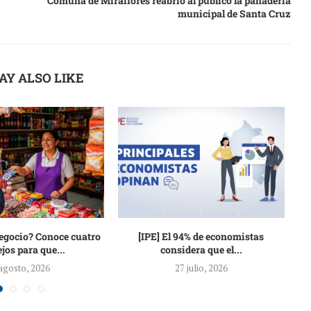
Comuna de Miraflores reabrió al público la panadería
municipal de Santa Cruz
AY ALSO LIKE
egocio? Conoce cuatro
[IPE] El 94% de economistas
T
jos para que...
considera que el...
p
agosto, 2026
27 julio, 2026