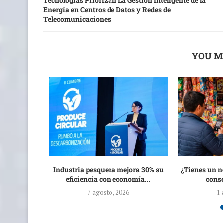
Tecnologías Priorizan La Gestión Inteligente de la
Energía en Centros de Datos y Redes de
Telecomunicaciones
YOU M
ades para
Industria pesquera mejora 30% su
¿Tienes un n
scal...
eficiencia con economía...
conse
7 agosto, 2026
1 