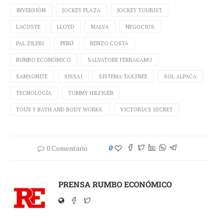
INVERSIÓN
JOCKEY PLAZA
JOCKEY TOURIST
LACOSTE
LLOYD
MALVA
NEGOCIOS
PAL ZILERI
PERÚ
RENZO COSTA
RUMBO ECONÓMICO
SALVATORE FERRAGAMO
SAMSONITE
SISSAI
SISTEMA TAX FREE
SOL ALPACA
TECNOLOGÍA
TOMMY HILFIGER
TOUS Y BATH AND BODY WORKS.
VICTORIA’S SECRET
0 Comentario
0
PRENSA RUMBO ECONÓMICO