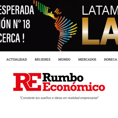
ACTUALIDAD
MUJERES
MUNDO
MERCADOS
HORECA
"Convierte tus sueños e ideas en realidad empresarial"