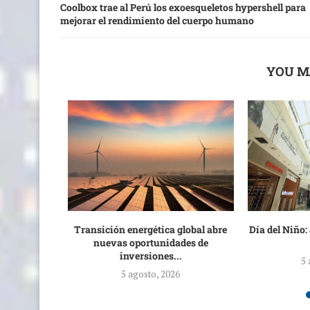
Coolbox trae al Perú los exoesqueletos hypershell para
mejorar el rendimiento del cuerpo humano
YOU M
 de 8.700
Transición energética global abre
Día del Niño:
dientes...
nuevas oportunidades de
inversiones...
5 
5 agosto, 2026