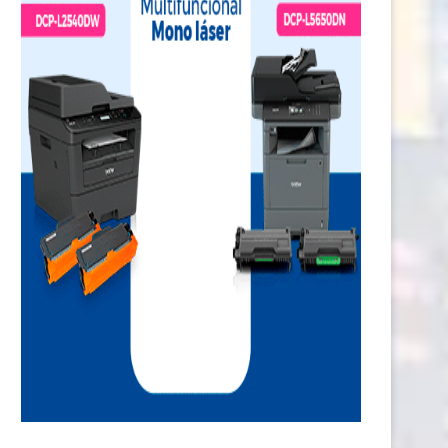
iversidad Europea en Pe´ru reúne
Lima fue, durante tres días, el 
a líderes empresariales...
donde...
30 julio, 2026
30 julio, 2026