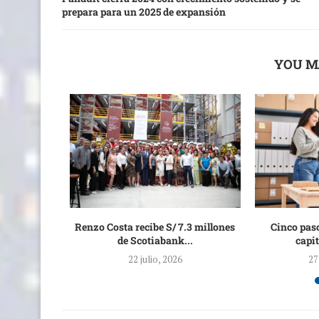
prepara para un 2025 de expansión
YOU M
a Carretera
Renzo Costa recibe S/ 7.3 millones
Cinco paso
za,...
de Scotiabank...
capit
6
22 julio, 2026
27