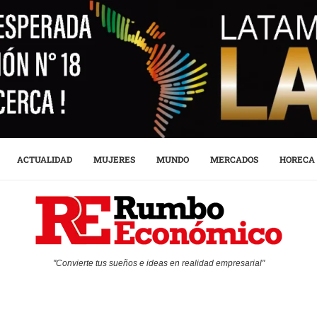
ACTUALIDAD
MUJERES
MUNDO
MERCADOS
HORECA
"Convierte tus sueños e ideas en realidad empresarial"