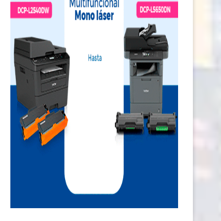
Caja Piura refuerza alianzas
Día Internacional de la Muje
multilaterales para ampliar
invertir en una...
inclusión...
5 marzo, 2026
16 marzo, 2026