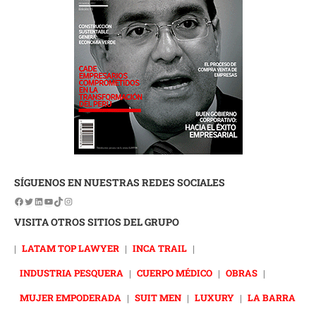
SÍGUENOS EN NUESTRAS REDES SOCIALES
VISITA OTROS SITIOS DEL GRUPO
|
LATAM TOP LAWYER
|
INCA TRAIL
|
INDUSTRIA PESQUERA
|
CUERPO MÉDICO
|
OBRAS
|
MUJER EMPODERADA
|
SUIT MEN
|
LUXURY
|
LA BARRA