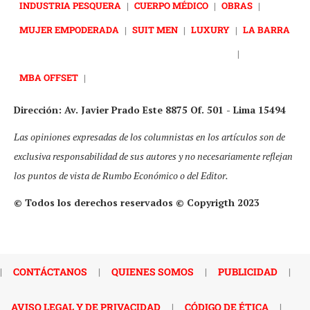
INDUSTRIA PESQUERA
|
CUERPO MÉDICO
|
OBRAS
|
MUJER EMPODERADA
|
SUIT MEN
|
LUXURY
|
LA BARRA
|
MBA OFFSET
|
Dirección: Av. Javier Prado Este 8875 Of. 501 - Lima 15494
Las opiniones expresadas de los columnistas en los artículos son de
exclusiva responsabilidad de sus autores y no necesariamente reflejan
los puntos de vista de Rumbo Económico o del Editor.
© Todos los derechos reservados © Copyrigth 2023
|
CONTÁCTANOS
|
QUIENES SOMOS
|
PUBLICIDAD
|
AVISO LEGAL Y DE PRIVACIDAD
|
CÓDIGO DE ÉTICA
|