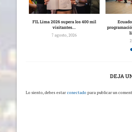
onectividad
FIL Lima 2026 supera los 400 mil
Ecuado
os...
visitantes...
programación
l
7 agosto, 2026
2
DEJA U
Lo siento, debes estar
conectado
para publicar un coment