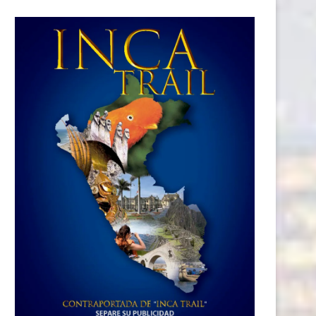
iestas Patrias: ¿cuánto gasta un
FIL LIMA 2026
peruano para disfrutar...
| Pandemonium apuesta por el
más...
21 julio, 2026
18 julio, 2026