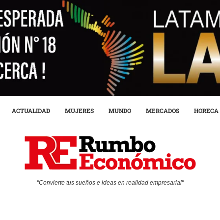
ACTUALIDAD
MUJERES
MUNDO
MERCADOS
HORECA
"Convierte tus sueños e ideas en realidad empresarial"