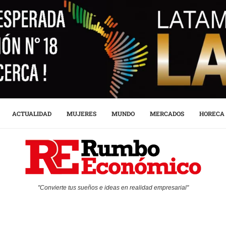
ACTUALIDAD
MUJERES
MUNDO
MERCADOS
HORECA
"Convierte tus sueños e ideas en realidad empresarial"