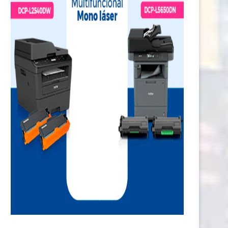
on nueva infraestructura hídrica
Plan International realiza ca
agro rural garantiza agua...
Cambiemos el Juego que..
29 junio, 2026
11 junio, 2026