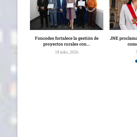
stituciones
Foncodes fortalece la gestión de
JNE proclama
P...
proyectos rurales con...
como
18 julio, 2026