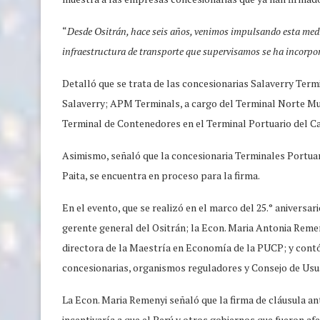
“
Desde Ositrán, hace seis años, venimos impulsando esta medid
infraestructura de transporte que supervisamos se ha incorpora
Detalló que se trata de las concesionarias Salaverry Term
Salaverry; APM Terminals, a cargo del Terminal Norte Mu
Terminal de Contenedores en el Terminal Portuario del C
Asimismo, señaló que la concesionaria Terminales Portuar
Paita, se encuentra en proceso para la firma.
En el evento, que se realizó en el marco del 25.° aniversa
gerente general del Ositrán; la Econ. Maria Antonia Reme
directora de la Maestría en Economía de la PUCP; y contó
concesionarias, organismos reguladores y Consejo de Usu
La Econ. Maria Remenyi señaló que la firma de cláusula an
incentivaría a que el Perú y otros gobiernos que fueron 