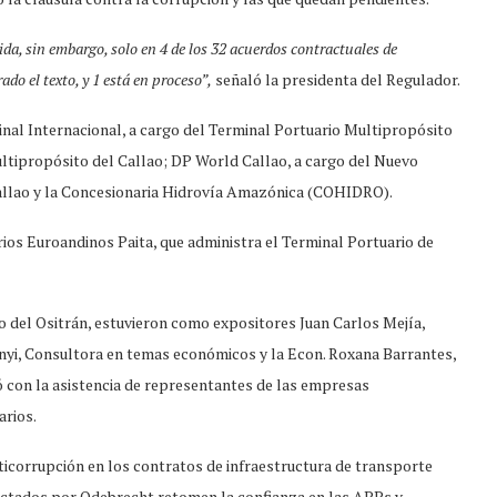
a, sin embargo, solo en 4 de los 32 acuerdos contractuales de
do el texto, y 1 está en proceso”,
señaló la presidenta del Regulador.
inal Internacional, a cargo del Terminal Portuario Multipropósito
ltipropósito del Callao; DP World Callao, a cargo del Nuevo
allao y la Concesionaria Hidrovía Amazónica (COHIDRO).
ios Euroandinos Paita, que administra el Terminal Portuario de
rio del Ositrán, estuvieron como expositores Juan Carlos Mejía,
nyi, Consultora en temas económicos y la Econ. Roxana Barrantes,
 con la asistencia de representantes de las empresas
arios.
ticorrupción en los contratos de infraestructura de transporte
afectados por Odebrecht retomen la confianza en las APPs y