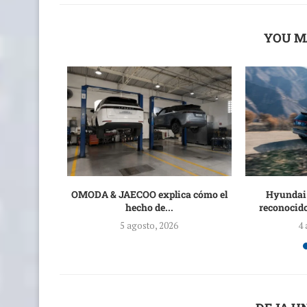
YOU M
a alianza
OMODA & JAECOO explica cómo el
Hyundai
ndo...
hecho de...
reconocido
5 agosto, 2026
4 