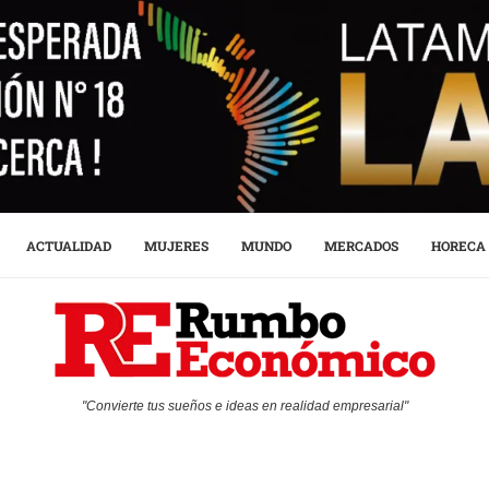
ACTUALIDAD
MUJERES
MUNDO
MERCADOS
HORECA
"Convierte tus sueños e ideas en realidad empresarial"