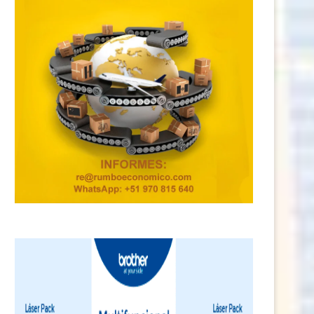
ord Perú recibe a los estudiantes
BAIC inicia su fase de prevent
del programa...
el...
25 julio, 2026
23 julio, 2026