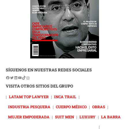
SÍGUENOS EN NUESTRAS REDES SOCIALES
VISITA OTROS SITIOS DEL GRUPO
|
LATAM TOP LAWYER
|
INCA TRAIL
|
INDUSTRIA PESQUERA
|
CUERPO MÉDICO
|
OBRAS
|
MUJER EMPODERADA
|
SUIT MEN
|
LUXURY
|
LA BARRA
|