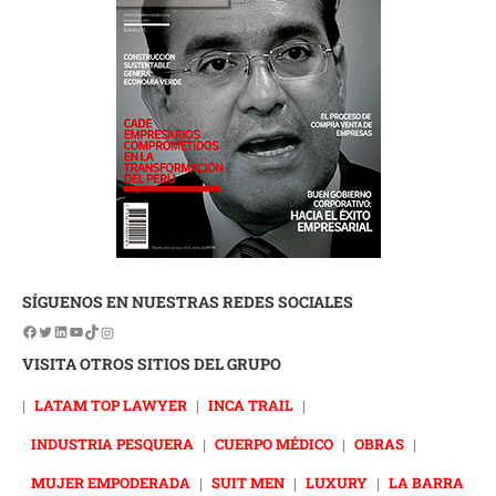
SÍGUENOS EN NUESTRAS REDES SOCIALES
VISITA OTROS SITIOS DEL GRUPO
|
LATAM TOP LAWYER
|
INCA TRAIL
|
INDUSTRIA PESQUERA
|
CUERPO MÉDICO
|
OBRAS
|
MUJER EMPODERADA
|
SUIT MEN
|
LUXURY
|
LA BARRA