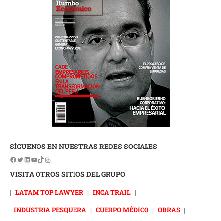
SÍGUENOS EN NUESTRAS REDES SOCIALES
VISITA OTROS SITIOS DEL GRUPO
|
LATAM TOP LAWYER
|
INCA TRAIL
|
INDUSTRIA PESQUERA
|
CUERPO MÉDICO
|
OBRAS
|