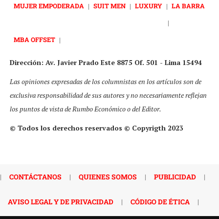
MUJER EMPODERADA
|
SUIT MEN
|
LUXURY
|
LA BARRA
|
MBA OFFSET
|
Dirección: Av. Javier Prado Este 8875 Of. 501 - Lima 15494
Las opiniones expresadas de los columnistas en los artículos son de
exclusiva responsabilidad de sus autores y no necesariamente reflejan
los puntos de vista de Rumbo Económico o del Editor.
© Todos los derechos reservados © Copyrigth 2023
|
CONTÁCTANOS
|
QUIENES SOMOS
|
PUBLICIDAD
|
AVISO LEGAL Y DE PRIVACIDAD
|
CÓDIGO DE ÉTICA
|