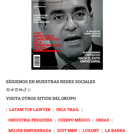
SÍGUENOS EN NUESTRAS REDES SOCIALES
VISITA OTROS SITIOS DEL GRUPO
|
LATAM TOP LAWYER
|
INCA TRAIL
|
INDUSTRIA PESQUERA
|
CUERPO MÉDICO
|
OBRAS
|
MUJER EMPODERADA
|
SUIT MEN
|
LUXURY
|
LA BARRA