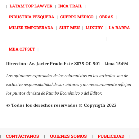
|
LATAM TOP LAWYER
|
INCA TRAIL
|
INDUSTRIA PESQUERA
|
CUERPO MÉDICO
|
OBRAS
|
MUJER EMPODERADA
|
SUIT MEN
|
LUXURY
|
LA BARRA
|
MBA OFFSET
|
Dirección: Av. Javier Prado Este 8875 Of. 501 - Lima 15494
Las opiniones expresadas de los columnistas en los artículos son de
exclusiva responsabilidad de sus autores y no necesariamente reflejan
los puntos de vista de Rumbo Económico o del Editor.
© Todos los derechos reservados © Copyrigth 2023
|
CONTÁCTANOS
|
QUIENES SOMOS
|
PUBLICIDAD
|