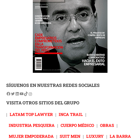
SÍGUENOS EN NUESTRAS REDES SOCIALES
VISITA OTROS SITIOS DEL GRUPO
|
LATAM TOP LAWYER
|
INCA TRAIL
|
INDUSTRIA PESQUERA
|
CUERPO MÉDICO
|
OBRAS
|
MUJER EMPODERADA
|
SUIT MEN
|
LUXURY
|
LA BARRA