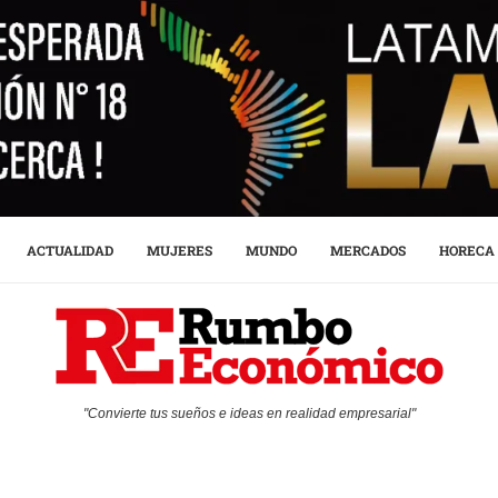
ACTUALIDAD
MUJERES
MUNDO
MERCADOS
HORECA
"Convierte tus sueños e ideas en realidad empresarial"