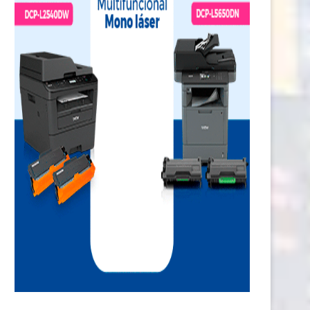
¡Histórico!: Perú será sede de The
4 claves para elegir ollas y sar
World’s 50...
resistentes
12 julio, 2026
9 julio, 2026