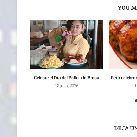
YOU M
sto” 2026 a
Celebre el Día del Pollo a la Brasa
Perú celebrará
..
18 julio, 2026
1
DEJA U