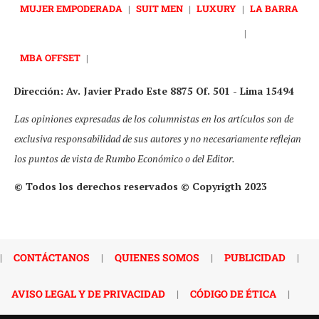
MUJER EMPODERADA
|
SUIT MEN
|
LUXURY
|
LA BARRA
|
MBA OFFSET
|
Dirección: Av. Javier Prado Este 8875 Of. 501 - Lima 15494
Las opiniones expresadas de los columnistas en los artículos son de
exclusiva responsabilidad de sus autores y no necesariamente reflejan
los puntos de vista de Rumbo Económico o del Editor.
© Todos los derechos reservados © Copyrigth 2023
|
CONTÁCTANOS
|
QUIENES SOMOS
|
PUBLICIDAD
|
AVISO LEGAL Y DE PRIVACIDAD
|
CÓDIGO DE ÉTICA
|