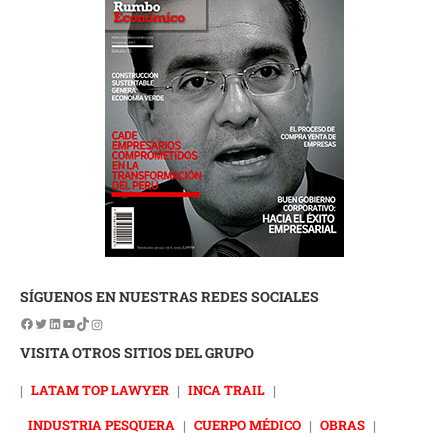
SÍGUENOS EN NUESTRAS REDES SOCIALES
VISITA OTROS SITIOS DEL GRUPO
|
LATAM TOP LAWYER
|
INCA TRAIL
|
INDUSTRIA PESQUERA
|
CUERPO MÉDICO
|
OBRAS
|