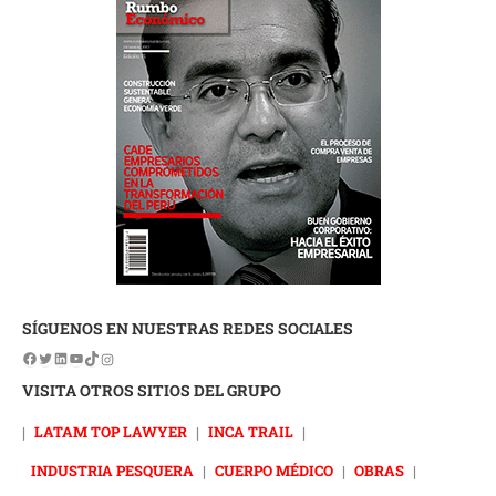
SÍGUENOS EN NUESTRAS REDES SOCIALES
VISITA OTROS SITIOS DEL GRUPO
|
LATAM TOP LAWYER
|
INCA TRAIL
|
INDUSTRIA PESQUERA
|
CUERPO MÉDICO
|
OBRAS
|