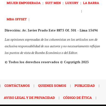
MUJER EMPODERADA
|
SUIT MEN
|
LUXURY
|
LA BARRA
|
MBA OFFSET
|
Dirección: Av. Javier Prado Este 8875 Of. 501 - Lima 15494
Las opiniones expresadas de los columnistas en los artículos son de
exclusiva responsabilidad de sus autores y no necesariamente reflejan
los puntos de vista de Rumbo Económico o del Editor.
© Todos los derechos reservados © Copyrigth 2023
|
CONTÁCTANOS
|
QUIENES SOMOS
|
PUBLICIDAD
|
AVISO LEGAL Y DE PRIVACIDAD
|
CÓDIGO DE ÉTICA
|