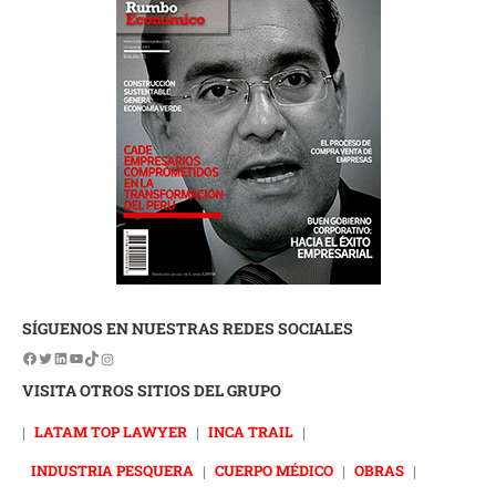
SÍGUENOS EN NUESTRAS REDES SOCIALES
VISITA OTROS SITIOS DEL GRUPO
|
LATAM TOP LAWYER
|
INCA TRAIL
|
INDUSTRIA PESQUERA
|
CUERPO MÉDICO
|
OBRAS
|