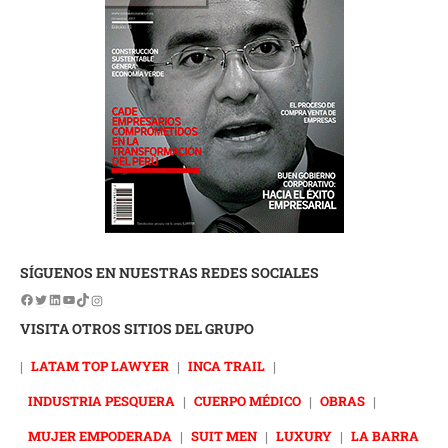
SÍGUENOS EN NUESTRAS REDES SOCIALES
VISITA OTROS SITIOS DEL GRUPO
|
LATAM TOP LAWYER
|
INCA TRAIL
|
INDUSTRIA PESQUERA
|
CUERPO MÉDICO
|
OBRAS
|
MUJER EMPODERADA
|
SUIT MEN
|
LUXURY
|
LA BARRA