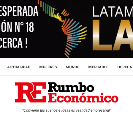
ACTUALIDAD
MUJERES
MUNDO
MERCADOS
HORECA
"Convierte tus sueños e ideas en realidad empresarial"