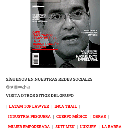
SÍGUENOS EN NUESTRAS REDES SOCIALES
VISITA OTROS SITIOS DEL GRUPO
|
LATAM TOP LAWYER
|
INCA TRAIL
|
INDUSTRIA PESQUERA
|
CUERPO MÉDICO
|
OBRAS
|
MUJER EMPODERADA
|
SUIT MEN
|
LUXURY
|
LA BARRA