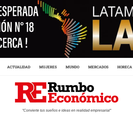
ACTUALIDAD
MUJERES
MUNDO
MERCADOS
HORECA
"Convierte tus sueños e ideas en realidad empresarial"