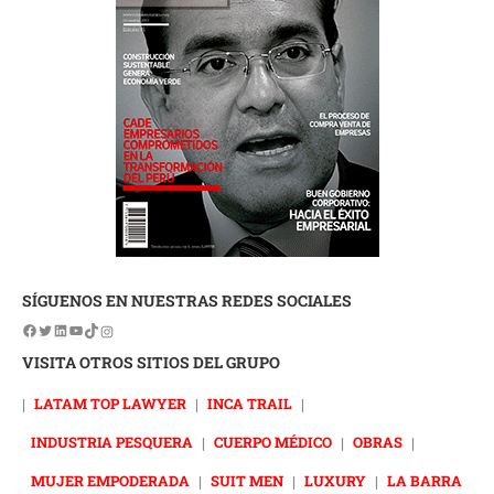
SÍGUENOS EN NUESTRAS REDES SOCIALES
VISITA OTROS SITIOS DEL GRUPO
|
LATAM TOP LAWYER
|
INCA TRAIL
|
INDUSTRIA PESQUERA
|
CUERPO MÉDICO
|
OBRAS
|
MUJER EMPODERADA
|
SUIT MEN
|
LUXURY
|
LA BARRA