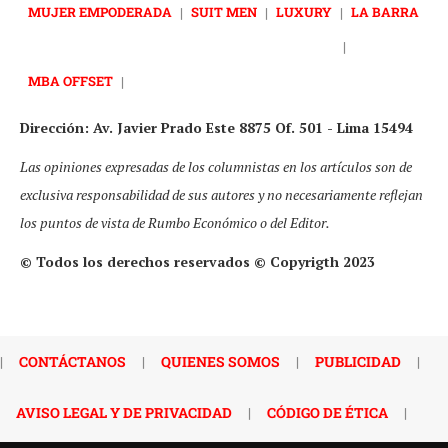
MUJER EMPODERADA
|
SUIT MEN
|
LUXURY
|
LA BARRA
|
MBA OFFSET
|
Dirección: Av. Javier Prado Este 8875 Of. 501 - Lima 15494
Las opiniones expresadas de los columnistas en los artículos son de
exclusiva responsabilidad de sus autores y no necesariamente reflejan
los puntos de vista de Rumbo Económico o del Editor.
© Todos los derechos reservados © Copyrigth 2023
|
CONTÁCTANOS
|
QUIENES SOMOS
|
PUBLICIDAD
|
AVISO LEGAL Y DE PRIVACIDAD
|
CÓDIGO DE ÉTICA
|