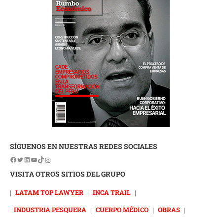
SÍGUENOS EN NUESTRAS REDES SOCIALES
VISITA OTROS SITIOS DEL GRUPO
|
LATAM TOP LAWYER
|
INCA TRAIL
|
INDUSTRIA PESQUERA
|
CUERPO MÉDICO
|
OBRAS
|