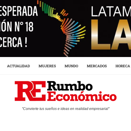
ACTUALIDAD
MUJERES
MUNDO
MERCADOS
HORECA
"Convierte tus sueños e ideas en realidad empresarial"