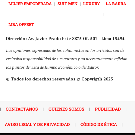
MUJER EMPODERADA
|
SUIT MEN
|
LUXURY
|
LA BARRA
|
MBA OFFSET
|
Dirección: Av. Javier Prado Este 8875 Of. 501 - Lima 15494
Las opiniones expresadas de los columnistas en los artículos son de
exclusiva responsabilidad de sus autores y no necesariamente reflejan
los puntos de vista de Rumbo Económico o del Editor.
© Todos los derechos reservados © Copyrigth 2023
|
CONTÁCTANOS
|
QUIENES SOMOS
|
PUBLICIDAD
|
AVISO LEGAL Y DE PRIVACIDAD
|
CÓDIGO DE ÉTICA
|