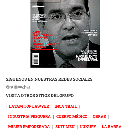
SÍGUENOS EN NUESTRAS REDES SOCIALES
VISITA OTROS SITIOS DEL GRUPO
|
LATAM TOP LAWYER
|
INCA TRAIL
|
INDUSTRIA PESQUERA
|
CUERPO MÉDICO
|
OBRAS
|
MUJER EMPODERADA
|
SUIT MEN
|
LUXURY
|
LA BARRA