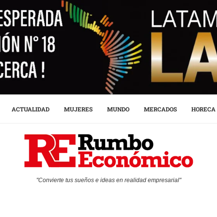
ACTUALIDAD
MUJERES
MUNDO
MERCADOS
HORECA
"Convierte tus sueños e ideas en realidad empresarial"