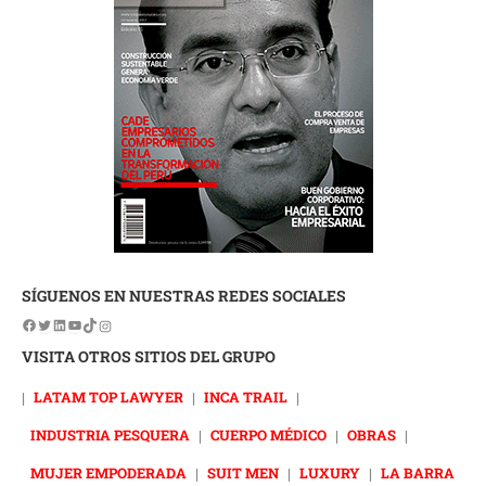
SÍGUENOS EN NUESTRAS REDES SOCIALES
VISITA OTROS SITIOS DEL GRUPO
|
LATAM TOP LAWYER
|
INCA TRAIL
|
INDUSTRIA PESQUERA
|
CUERPO MÉDICO
|
OBRAS
|
MUJER EMPODERADA
|
SUIT MEN
|
LUXURY
|
LA BARRA