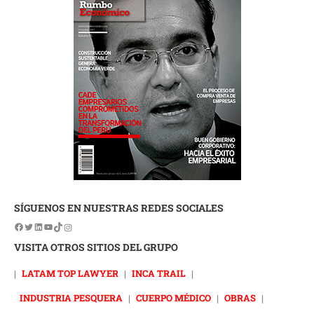
SÍGUENOS EN NUESTRAS REDES SOCIALES
VISITA OTROS SITIOS DEL GRUPO
|
LATAM TOP LAWYER
|
INCA TRAIL
|
INDUSTRIA PESQUERA
|
CUERPO MÉDICO
|
OBRAS
|