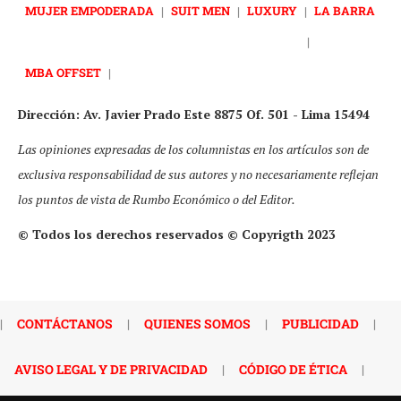
MUJER EMPODERADA
|
SUIT MEN
|
LUXURY
|
LA BARRA
|
MBA OFFSET
|
Dirección: Av. Javier Prado Este 8875 Of. 501 - Lima 15494
Las opiniones expresadas de los columnistas en los artículos son de
exclusiva responsabilidad de sus autores y no necesariamente reflejan
los puntos de vista de Rumbo Económico o del Editor.
© Todos los derechos reservados © Copyrigth 2023
|
CONTÁCTANOS
|
QUIENES SOMOS
|
PUBLICIDAD
|
AVISO LEGAL Y DE PRIVACIDAD
|
CÓDIGO DE ÉTICA
|