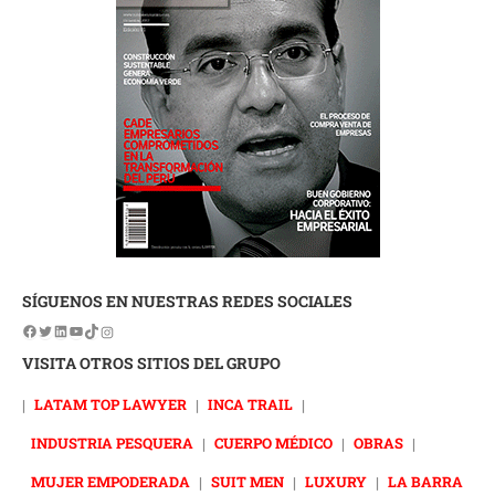
SÍGUENOS EN NUESTRAS REDES SOCIALES
VISITA OTROS SITIOS DEL GRUPO
|
LATAM TOP LAWYER
|
INCA TRAIL
|
INDUSTRIA PESQUERA
|
CUERPO MÉDICO
|
OBRAS
|
MUJER EMPODERADA
|
SUIT MEN
|
LUXURY
|
LA BARRA